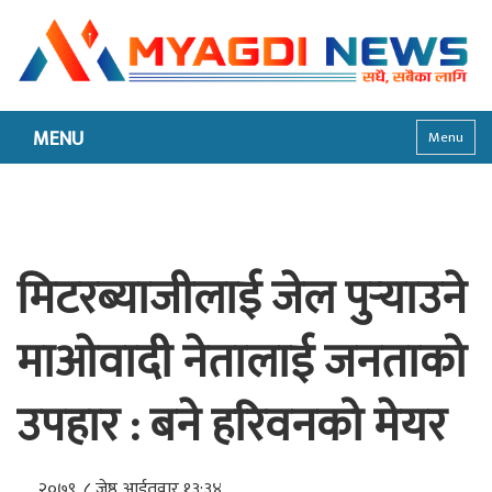
MENU
Menu
मिटरब्याजीलाई जेल पुर्‍याउने
माओवादी नेतालाई जनताको
उपहार : बने हरिवनको मेयर
२०७९, ८ जेष्ठ आईतवार १३:३४