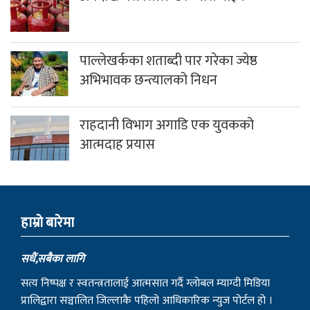
पाल्लेखर्कका शताब्दी पार गरेका ज्येष्ठ
अभिभावक छन्त्यालको निधन
राहदानी विभाग अगाडि एक युवकको
आत्मदाह प्रयास
हाम्राे बारेमा
सधैं,सबैका लागि
सत्य निष्पक्ष र स्वतन्त्रतालाई आत्मसात गर्दै ग्लोबल म्याग्दी मिडिया
प्रालिद्वारा सञ्चालित जिल्लाकै पहिलो आधिकारिक न्युज पोर्टल हो ।