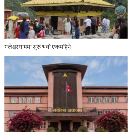
गलेश्वरधाममा सुरु भयो एकमहिने