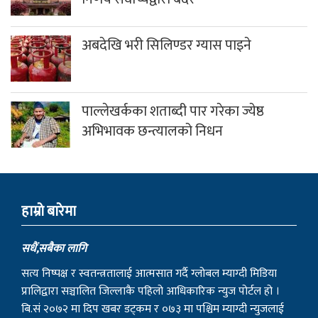
अबदेखि भरी सिलिण्डर ग्यास पाइने
पाल्लेखर्कका शताब्दी पार गरेका ज्येष्ठ
अभिभावक छन्त्यालको निधन
हाम्राे बारेमा
सधैं,सबैका लागि
सत्य निष्पक्ष र स्वतन्त्रतालाई आत्मसात गर्दै ग्लोबल म्याग्दी मिडिया
प्रालिद्वारा सञ्चालित जिल्लाकै पहिलो आधिकारिक न्युज पोर्टल हो ।
बि.सं २०७२ मा दिप खबर डट्कम र ०७३ मा पश्चिम म्याग्दी न्युजलाई