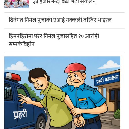
३३ हजारभन्दा बढी भेटी संकलन
दिवंगत निर्मल पुर्जाको एआई नक्कली तस्बिर भाइरल
हिमपहिरोमा परेर निर्मल पुर्जासहित १० आरोही
सम्पर्कविहीन