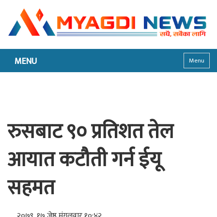
MENU
Menu
रुसबाट ९० प्रतिशत तेल
आयात कटौती गर्न ईयू
सहमत
२०७९, १७ जेष्ठ मंगलवार १०:४२