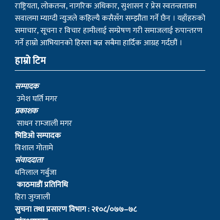
राष्ट्रियता, लोकतन्त्र, नागरिक अधिकार, सुशासन र प्रेस स्वतन्त्रताका
सवालमा म्याग्दी न्युजले कहिल्यै कसैसँग सम्झौता गर्ने छैन । यहाँहरुको
समाचार, सूचना र विचार हामीलाई सम्प्रेषण गरी समाजलाई रुपान्तरण
गर्ने हाम्रो आभियानको हिस्सा बन्न सबैमा हार्दिक आग्रह गर्दछौं ।
हाम्रो टिम
सम्पादक
उमेश घर्ति मगर
प्रकाशक
साधन राम्जाली मगर
भिडिओ सम्पादक
विशाल गोतामे
स‌ंवाददाता
धनिलाल गर्बुजा
काठमाडाैं प्रतिनिधि
हिरा जुग्जाली
सुचना तथा प्रसारण विभाग : २१०८/०७७–७८