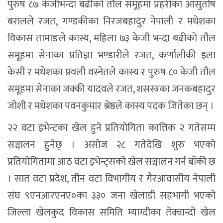
पुरुष ८७ केजीभन्दा बढीको तौल समूहमा प्रहरीका आसुतोष
बरालले रजत, गण्डकीका निरजबहादुर नेपाली र मधेशका
विकास तामाङले कास्य, महिला ७३ केजी भन्दा बढीको तौल
समूहमा सेनाका प्रतिज्ञा भण्डारीले रजत, कर्णालीकी इला
केसी र मधेशका प्रवली वस्नेतले कास्य र पुरुष ८० केजी तौल
समूहमा सेनाका जक्की यादवले रजत, शसस्त्रका जनकबहादुर
जोशी र मधेशका पवनकुमार श्रेष्ठले कास्य पदक जितेका छन् ।
२२ वटा इभेन्टका खेल हुने प्रतियोगिता कात्तिक २ गतेसम्म
सञ्चालन हुनेछ् । असोज २८ गतेदेखि शुरु भएको
प्रतियोगितामा आठ वटा इभेन्ट्सको खेल सञ्चालन गर्न बाँकी छ
। सात वटा प्रदेश, तीन वटा विभागीय र गैरआवासीय नेपाली
संघ ९एनआरएनए०का ३३० जना खेलाडी सहभागी भएको
जिल्ला खेलकुद विकास समिति म्याग्दीका तेक्वान्दो खेल