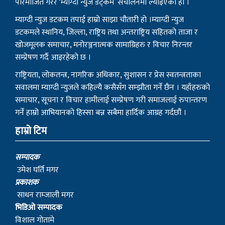
परिमार्जित गरेर ‘म्याग्दी न्युज डट्कम’ संचालनमा ल्याइएको हो ।
म्याग्दी न्युज डटकम तपाई हाम्रो साझा चौतारी हो ।म्याग्दी न्युज
डटकमले स्थानिय, जिल्ला, राष्ट्रिय तथा अन्तराष्ट्रिय सहितको ताजा र
खोजमूलक समाचार, मनोरञ्जनात्मक सामाग्रिहरु र विचार निरन्तर
सम्प्रेषण गर्दै आइरहेको छ ।
राष्ट्रियता, लोकतन्त्र, नागरिक अधिकार, सुशासन र प्रेस स्वतन्त्रताका
सवालमा म्याग्दी न्युजले कहिल्यै कसैसँग सम्झौता गर्ने छैन । यहाँहरुको
समाचार, सूचना र विचार हामीलाई सम्प्रेषण गरी समाजलाई रुपान्तरण
गर्ने हाम्रो आभियानको हिस्सा बन्न सबैमा हार्दिक आग्रह गर्दछौं ।
हाम्रो टिम
सम्पादक
उमेश घर्ति मगर
प्रकाशक
साधन राम्जाली मगर
भिडिओ सम्पादक
विशाल गोतामे