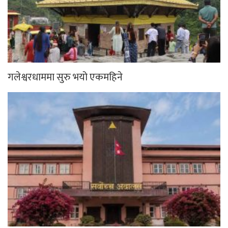
गलेश्वरधाममा सुरु भयो एकमहिने