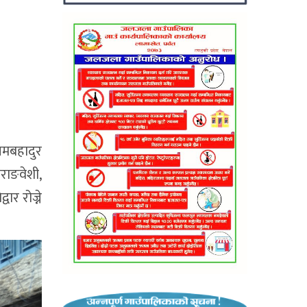
खमबहादुर
राङवेशी,
र रोज्ने