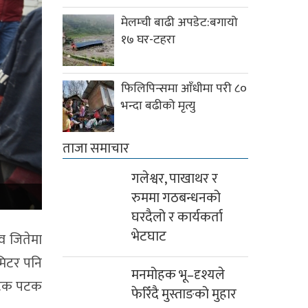
मेलम्ची बाढी अपडेट:बगायो
१७ घर-टहरा
फिलिपिन्समा आँधीमा परी ८०
भन्दा बढीको मृत्यु
ताजा समाचार
गलेश्वर, पाखाथर र
रुममा गठबन्धनको
घरदैलो र कार्यकर्ता
भेटघाट
ाव जितेमा
मिटर पनि
मनमोहक भू–दृश्यले
‘पटक पटक
फेरिँदै मुस्ताङको मुहार