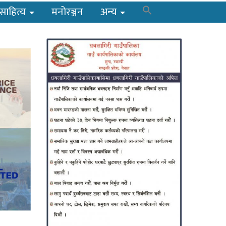
साहित्य
मनोरञ्जन
अन्य