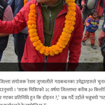
रका जिल्ला संयोजक रेशम जुग्जालीले गठबन्धनका उमेद्वारहरुले चुन
बताउनुभयो । ‘सडक भित्रिएको २८ वर्षमा जिल्लाभर करिब ३० किलो
का प्रतिनिधि हुन कि होइनन ?,’ प्रश्न गर्दै उहाँले भन्नुभयो 