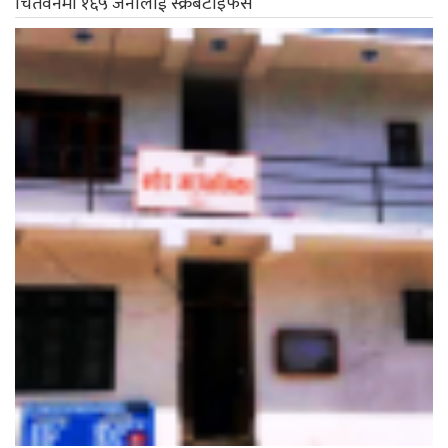
चितवनमा १६५ जनालाई स्क्रबटाइफस