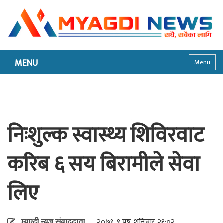
MENU
Menu
निःशुल्क स्वास्थ्य शिविरवाट
करिब ६ सय बिरामीले सेवा
लिए
म्याग्दी न्युज संवाददाता
२०७९, ९ पुष शनिबार २१:०२