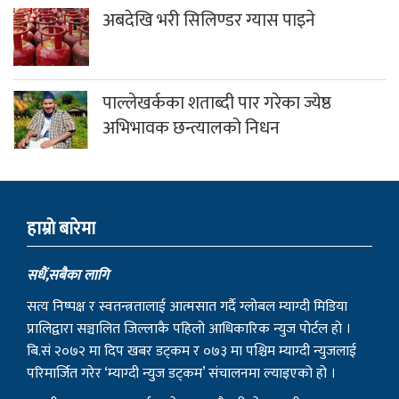
अबदेखि भरी सिलिण्डर ग्यास पाइने
पाल्लेखर्कका शताब्दी पार गरेका ज्येष्ठ
अभिभावक छन्त्यालको निधन
हाम्राे बारेमा
सधैं,सबैका लागि
सत्य निष्पक्ष र स्वतन्त्रतालाई आत्मसात गर्दै ग्लोबल म्याग्दी मिडिया
प्रालिद्वारा सञ्चालित जिल्लाकै पहिलो आधिकारिक न्युज पोर्टल हो ।
बि.सं २०७२ मा दिप खबर डट्कम र ०७३ मा पश्चिम म्याग्दी न्युजलाई
परिमार्जित गरेर ‘म्याग्दी न्युज डट्कम’ संचालनमा ल्याइएको हो ।