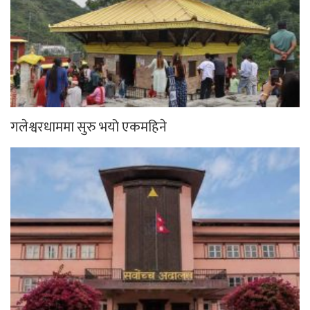
गलेश्वरधाममा सुरु भयो एकमहिने