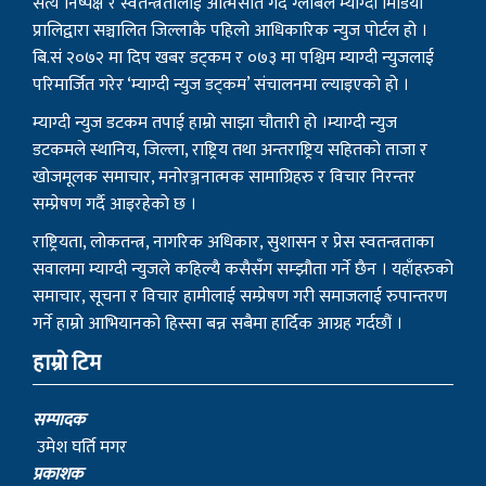
सत्य निष्पक्ष र स्वतन्त्रतालाई आत्मसात गर्दै ग्लोबल म्याग्दी मिडिया
प्रालिद्वारा सञ्चालित जिल्लाकै पहिलो आधिकारिक न्युज पोर्टल हो ।
बि.सं २०७२ मा दिप खबर डट्कम र ०७३ मा पश्चिम म्याग्दी न्युजलाई
परिमार्जित गरेर ‘म्याग्दी न्युज डट्कम’ संचालनमा ल्याइएको हो ।
म्याग्दी न्युज डटकम तपाई हाम्रो साझा चौतारी हो ।म्याग्दी न्युज
डटकमले स्थानिय, जिल्ला, राष्ट्रिय तथा अन्तराष्ट्रिय सहितको ताजा र
खोजमूलक समाचार, मनोरञ्जनात्मक सामाग्रिहरु र विचार निरन्तर
सम्प्रेषण गर्दै आइरहेको छ ।
राष्ट्रियता, लोकतन्त्र, नागरिक अधिकार, सुशासन र प्रेस स्वतन्त्रताका
सवालमा म्याग्दी न्युजले कहिल्यै कसैसँग सम्झौता गर्ने छैन । यहाँहरुको
समाचार, सूचना र विचार हामीलाई सम्प्रेषण गरी समाजलाई रुपान्तरण
गर्ने हाम्रो आभियानको हिस्सा बन्न सबैमा हार्दिक आग्रह गर्दछौं ।
हाम्रो टिम
सम्पादक
उमेश घर्ति मगर
प्रकाशक