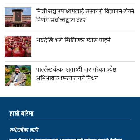
निजी सञ्चारमाध्यमलाई सरकारी विज्ञापन रोक्ने
निर्णय सर्वोच्चद्वारा बदर
अबदेखि भरी सिलिण्डर ग्यास पाइने
पाल्लेखर्कका शताब्दी पार गरेका ज्येष्ठ
अभिभावक छन्त्यालको निधन
हाम्राे बारेमा
सधैं,सबैका लागि