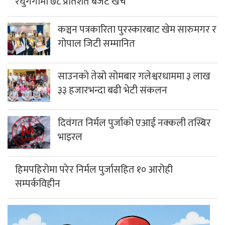
रघुगंगामा ७८ प्रतिशत बजेट खर्च
कञ्चन पत्रकारिता पुरस्कारबाट खेम सारुमगर र
गोपाल जिटी सम्मानित
साउनको तेस्रो सोमबार गलेश्वरधाममा ३ लाख
३३ हजारभन्दा बढी भेटी संकलन
दिवंगत निर्मल पुर्जाको एआई नक्कली तस्बिर
भाइरल
हिमपहिरोमा परेर निर्मल पुर्जासहित १० आरोही
सम्पर्कविहीन