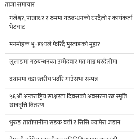
ताजा समाचार
गलेश्वर, पाखाथर र रुममा गठबन्धनको घरदैलो र कार्यकर्ता
भेटघाट
मनमोहक भू–दृश्यले फेरिँदै मुस्ताङको मुहार
लुलाङमा गठबन्धनका उम्मेदवार मत माग्न घरदैलोमा
दग्नाममा वडा स्तरीय भदौरे गाउँसभा सम्पन्न
५६औं अन्तराष्ट्रिय साक्षरता दिवसको अवसरमा रत्न स्मृति
छात्रवृत्ति बितरण
भुरुङ तातोपानीमा सडक बत्ती र सिसि क्यामेरा जडान