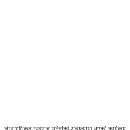
लेखाअधिकृत खगराज सुवेदीको संचालनमा भएको कार्यक्रम