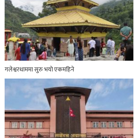
गलेश्वरधाममा सुरु भयो एकमहिने