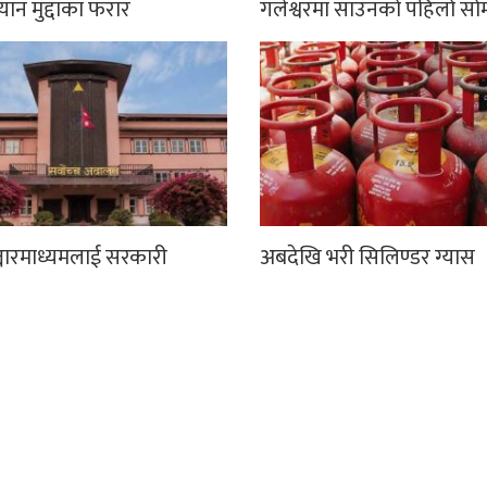
्यान मुद्दाका फरार
गलेश्वरमा साउनको पहिलो सो
्चारमाध्यमलाई सरकारी
अबदेखि भरी सिलिण्डर ग्यास