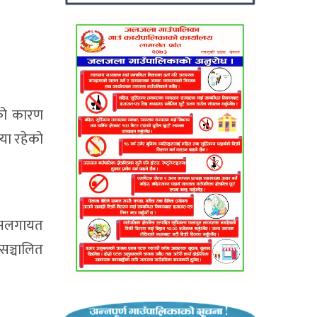
िको कारण
्या रहेको
भवनलगायत
सञ्चालित