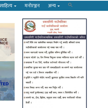
साहित्य
मनोरञ्जन
अन्य