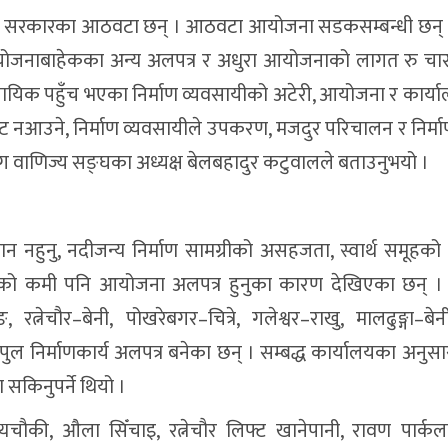
ङ्घीय सरकारका आठवटा छन् । आठवटा आयोजना सडकसम्बन्धी छन् 
आयोजनाबाहेकका अन्य अलपत्र र अधुरा आयोजनाको लागत रु चार
यिक पहुँच भएका निर्माण व्यवसायीको अटेरी, आयोजना र कार्याल
ेट नआउने, निर्माण व्यवसायीले उपकरण, मजदुर परिचालन र निर्माण
ोग वाणिज्य सङ्घका अध्यक्ष बेलबहादुर कटुवालले बताउनुभयो ।
नहुनु, नदीजन्य निर्माण सामग्रीको असहजता, स्वार्थ समूहक
्तिको कमी पनि आयोजना अलपत्र हुनुका कारण देखिएका छन् । रा
रत्नेचौर–बेनी, पोखरेबगर–चित्रे, गलेश्वर–राखु, मालढुङ्गा–ब
पुल निर्माणकार्य अलपत्र बनेका छन् । सम्बद्ध कार्यालयका अनुस
 सकिनुपर्ने थियो ।
्यचौकी, औला सिँचाइ, रत्नेचौर लिफ्ट खानेपानी, रावण पार्