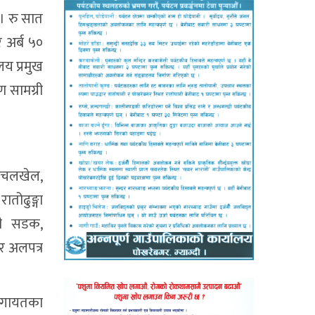
। रु सात
 अर्ब ५०
य प्रमुख
 सामग्री
ो चलखेल,
तोढुङ्गा
ेनी सडक,
ार अलपत्र
कलगायतका