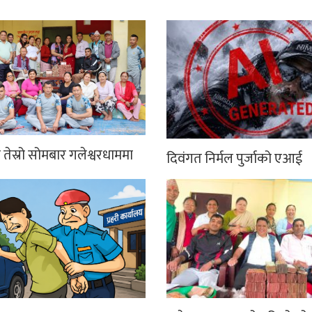
तेस्रो सोमबार गलेश्वरधाममा
दिवंगत निर्मल पुर्जाको एआई