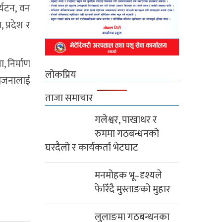
र्यटन, वन
प्रदेश र
 निर्माण
लोकप्रिय
आयोजनालाई
ताजा समाचार
गलेश्वर, पाखाथर र
रुममा गठबन्धनको
घरदैलो र कार्यकर्ता भेटघाट
मनमोहक भू–दृश्यले
फेरिँदै मुस्ताङको मुहार
लुलाङमा गठबन्धनका