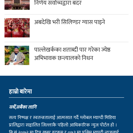
निर्णय सर्वोच्चद्वारा बदर
अबदेखि भरी सिलिण्डर ग्यास पाइने
पाल्लेखर्कका शताब्दी पार गरेका ज्येष्ठ
अभिभावक छन्त्यालको निधन
हाम्राे बारेमा
सधैं,सबैका लागि
सत्य निष्पक्ष र स्वतन्त्रतालाई आत्मसात गर्दै ग्लोबल म्याग्दी मिडिया
प्रालिद्वारा सञ्चालित जिल्लाकै पहिलो आधिकारिक न्युज पोर्टल हो ।
बि.सं २०७२ मा दिप खबर डट्कम र ०७३ मा पश्चिम म्याग्दी न्युजलाई