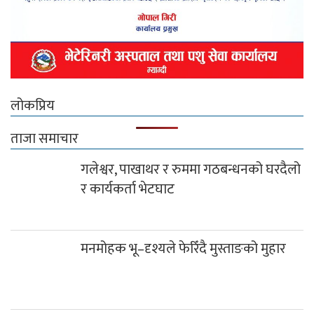
लोकप्रिय
ताजा समाचार
गलेश्वर, पाखाथर र रुममा गठबन्धनको घरदैलो
र कार्यकर्ता भेटघाट
मनमोहक भू–दृश्यले फेरिँदै मुस्ताङको मुहार