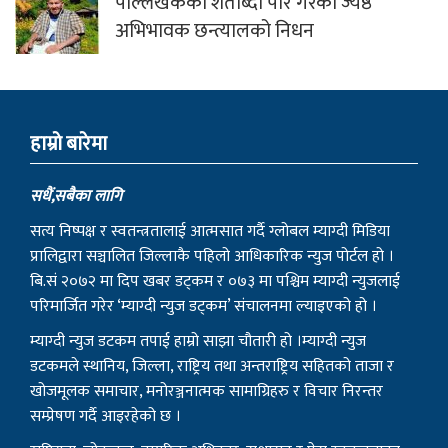
बि.सं २०७२ मा दिप खबर डट्कम र ०७३ मा पश्चिम म्याग्दी न्युजलाई
परिमार्जित गरेर ‘म्याग्दी न्युज डट्कम’ संचालनमा ल्याइएको हो ।
म्याग्दी न्युज डटकम तपाई हाम्रो साझा चौतारी हो ।म्याग्दी न्युज
डटकमले स्थानिय, जिल्ला, राष्ट्रिय तथा अन्तराष्ट्रिय सहितको ताजा र
खोजमूलक समाचार, मनोरञ्जनात्मक सामाग्रिहरु र विचार निरन्तर
सम्प्रेषण गर्दै आइरहेको छ ।
राष्ट्रियता, लोकतन्त्र, नागरिक अधिकार, सुशासन र प्रेस स्वतन्त्रताका
सवालमा म्याग्दी न्युजले कहिल्यै कसैसँग सम्झौता गर्ने छैन । यहाँहरुको
समाचार, सूचना र विचार हामीलाई सम्प्रेषण गरी समाजलाई रुपान्तरण
गर्ने हाम्रो आभियानको हिस्सा बन्न सबैमा हार्दिक आग्रह गर्दछौं ।
हाम्रो टिम
सम्पादक
उमेश घर्ति मगर
प्रकाशक
साधन राम्जाली मगर