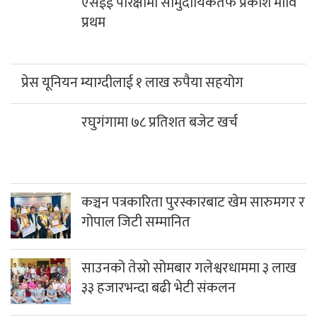
कञ्चन पत्रकारिता पुरस्कारबाट खेम सारुमगर र
गोपाल जिटी सम्मानित
साउनको तेस्रो सोमबार गलेश्वरधाममा ३ लाख
३३ हजारभन्दा बढी भेटी संकलन
दिवंगत निर्मल पुर्जाको एआई नक्कली तस्बिर
भाइरल
हिमपहिरोमा परेर निर्मल पुर्जासहित १० आरोही
सम्पर्कविहीन