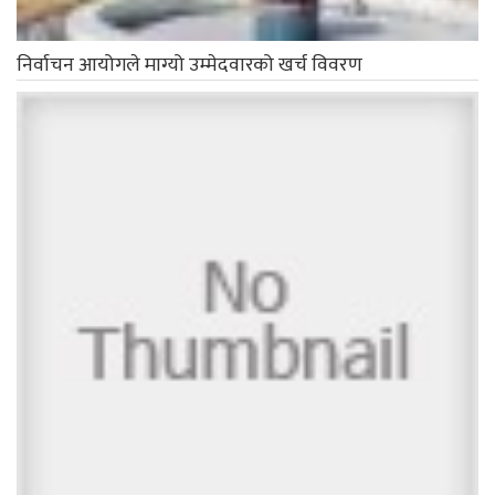
म्याग्दीका शताब्दी पुरुष नारच्याङका चन्द्रे फगामी