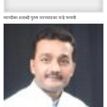
सांसद यादवलाई कोरोना संक्रमण पुष्टि
ताजा समाचार
गलेश्वर, पाखाथर र रुममा गठबन्धनको घरदैलो
र कार्यकर्ता भेटघाट