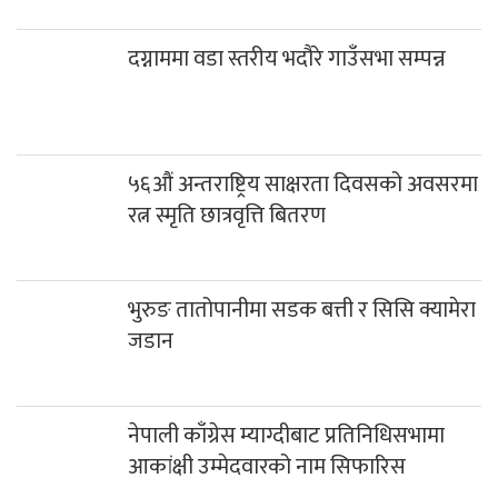
भुरुङ तातोपानीमा सडक बत्ती र सिसि क्यामेरा
जडान
नेपाली काँग्रेस म्याग्दीबाट प्रतिनिधिसभामा
आकांक्षी उम्मेदवारको नाम सिफारिस
काठमाडौंमा कोरोना संक्रमितको संख्या झन्डै
चार हजार
निर्वाचनका लागि १ लाख ३० हजार म्यादी प्रहरी
भर्ना गर्ने योजना