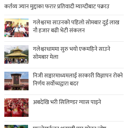
निजी सञ्चारमाध्यमलाई सरकारी विज्ञापन रोक्ने
निर्णय सर्वोच्चद्वारा बदर
अबदेखि भरी सिलिण्डर ग्यास पाइने
पाल्लेखर्कका शताब्दी पार गरेका ज्येष्ठ
अभिभावक छन्त्यालको निधन
हाम्राे बारेमा
सधैं,सबैका लागि
सत्य निष्पक्ष र स्वतन्त्रतालाई आत्मसात गर्दै ग्लोबल म्याग्दी मिडिया
प्रालिद्वारा सञ्चालित जिल्लाकै पहिलो आधिकारिक न्युज पोर्टल हो ।