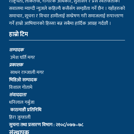
भिडिओ सम्पादक
विशाल गोतामे
स‌ंवाददाता
धनिलाल गर्बुजा
काठमाडाैं प्रतिनिधि
हिरा जुग्जाली
सुचना तथा प्रसारण विभाग : २१०८/०७७–७८
संस्थापक
– बागबिर चोचाङ्गे पुन मगर
– शेर बहादुर सुतपहरे घर्ति मगर
– निराजन राम्जाली मगर
– लोकेन्द्र सुतपहरे घर्ति मगर
– रबहादुर राम्जालि मगर