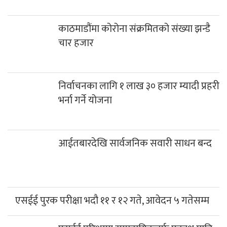
आईतबारदेखि सार्वजनिक सवारी साधन बन्द
एसईई पुरक परीक्षा भदौ ११ र १२ गते, आवेदन ५ गतेसम्म
एसईई परिक्षामा सामुदायिकतर्फ प्रकाश मावि
प्रथम
प्रेस यूनियन म्याग्दीलाई १ लाख रुपैया सहयोग
रघुगंगामा ७८ प्रतिशत बजेट खर्च