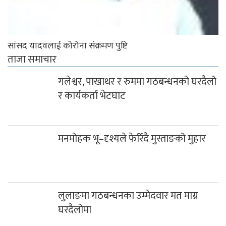
मनमोहक भू–दृश्यले फेरिँदै मुस्ताङको मुहार
लुलाङमा गठबन्धनका उम्मेदवार मत माग्न
घरदैलोमा
दग्नाममा वडा स्तरीय भदौरे गाउँसभा सम्पन्न
५६औं अन्तराष्ट्रिय साक्षरता दिवसको अवसरमा
रत्न स्मृति छात्रवृत्ति बितरण