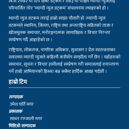
बि.सं २०७२ मा दिप खबर डट्कम र ०७३ मा पश्चिम म्याग्दी न्युजलाई
परिमार्जित गरेर ‘म्याग्दी न्युज डट्कम’ संचालनमा ल्याइएको हो ।
म्याग्दी न्युज डटकम तपाई हाम्रो साझा चौतारी हो ।म्याग्दी न्युज
डटकमले स्थानिय, जिल्ला, राष्ट्रिय तथा अन्तराष्ट्रिय सहितको ताजा र
खोजमूलक समाचार, मनोरञ्जनात्मक सामाग्रिहरु र विचार निरन्तर
सम्प्रेषण गर्दै आइरहेको छ ।
राष्ट्रियता, लोकतन्त्र, नागरिक अधिकार, सुशासन र प्रेस स्वतन्त्रताका
सवालमा म्याग्दी न्युजले कहिल्यै कसैसँग सम्झौता गर्ने छैन । यहाँहरुको
समाचार, सूचना र विचार हामीलाई सम्प्रेषण गरी समाजलाई रुपान्तरण
गर्ने हाम्रो आभियानको हिस्सा बन्न सबैमा हार्दिक आग्रह गर्दछौं ।
हाम्रो टिम
सम्पादक
उमेश घर्ति मगर
प्रकाशक
साधन राम्जाली मगर
भिडिओ सम्पादक