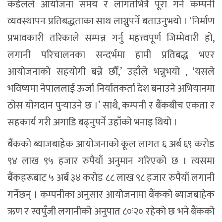
कँडेलले आयोजना समय र लागतभित्रै पूरा गर्न कम्पनी
व्यवस्थापन प्रतिबद्धताका साथ लाग्नुपर्ने बताउनुभयो । ‘निर्माण
प्रभावकारी तरिकाले सम्पन्न गर्नु महत्त्वपूर्ण जिम्मेवारी हो,
लगानी परिचालनका सन्दर्भमा हामी प्रतिबद्ध भएर
आयोजनाको सहयोगी बन्ने छौँ,’ उहाँले भन्नुभयो , ‘यसले
भविष्यमा नेपाललाई ऊर्जा निर्यातकर्ता देश बनाउने अभियानमा
ठोस योगदान पुर्‍याउने छ ।’ साथै, कम्पनी र बैंकबीच एकता र
सहकार्य गरी अगाडि बढ्नुपर्ने उहाँको भनाइ थियो ।
बैंकको ब्याजबाहेक आयोजनाको कूल लागत ६ अर्ब ६९ करोड
९४ लाख ९५ हजार रुपैयाँ अनुमान गरिएको छ । त्यसमा
बैंकहरूबाट ५ अर्ब ३४ करोड ८८ लाख ९८ हजार रुपैयाँ लगानी
गर्नेछन् । कम्पनीका अनुसार आयोजनामा बैंकको ब्याजबाहेक
ऋण र स्वपुँजी लगानीको अनुपात ८०ः२० रहेको छ भने बैंकको