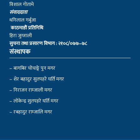
विशाल गोतामे
स‌ंवाददाता
धनिलाल गर्बुजा
काठमाडाैं प्रतिनिधि
हिरा जुग्जाली
सुचना तथा प्रसारण विभाग : २१०८/०७७–७८
संस्थापक
– बागबिर चोचाङ्गे पुन मगर
– शेर बहादुर सुतपहरे घर्ति मगर
– निराजन राम्जाली मगर
– लोकेन्द्र सुतपहरे घर्ति मगर
– रबहादुर राम्जालि मगर