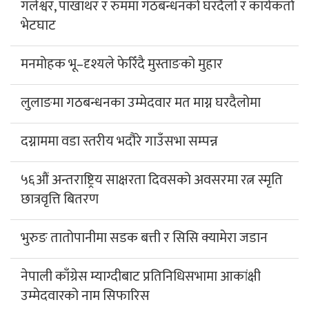
गलेश्वर, पाखाथर र रुममा गठबन्धनको घरदैलो र कार्यकर्ता
भेटघाट
मनमोहक भू–दृश्यले फेरिँदै मुस्ताङको मुहार
लुलाङमा गठबन्धनका उम्मेदवार मत माग्न घरदैलोमा
दग्नाममा वडा स्तरीय भदौरे गाउँसभा सम्पन्न
५६औं अन्तराष्ट्रिय साक्षरता दिवसको अवसरमा रत्न स्मृति
छात्रवृत्ति बितरण
भुरुङ तातोपानीमा सडक बत्ती र सिसि क्यामेरा जडान
नेपाली काँग्रेस म्याग्दीबाट प्रतिनिधिसभामा आकांक्षी
उम्मेदवारको नाम सिफारिस