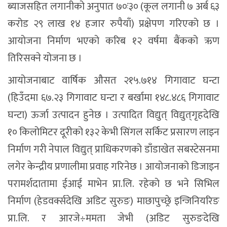
ब्याजसहित लगानीको अनुपात ७०ः३० (कूल लगानी ७ अर्ब ६३
करोड २९ लाख १४ हजार रुपैयाँ) प्रक्षेपण गरिएको छ ।
आयोजना निर्माण भएको करिब १२ वर्षमा बैंकको ऋण
तिरिसक्ने योजना छ ।
आयोजनाबाट वार्षिक औसत २१५.७१४ गिगावाट घन्टा
(हिउँदमा ६७.२३ गिगावाट घन्टा र बर्खामा १४८.४८६ गिगावाट
घन्टा) ऊर्जा उत्पादन हुनेछ । उत्पादित विद्युत् विद्युत्‌गृहदेखि
१० किलोमिटर दूरीको १३२ केभी सिंगल सर्किट प्रसारण लाइन
निर्माण गरी नेपाल विद्युत् प्राधिकरणको डाँडाखेत सबस्टेसनमा
लगेर केन्द्रीय प्रणालीमा प्रवाह गरिनेछ । आयोजनाको डिजाइन
परामर्शदातामा ईआई माभेन प्रा.लि. रहेको छ भने सिभिल
निर्माण (हेडवर्क्सदेखि अडिट सुरुङ) माछापुच्छ्रे इन्जिनियरिङ
प्रा.लि. र आरजे÷ममता जेभी (अडिट सुरुङदेखि