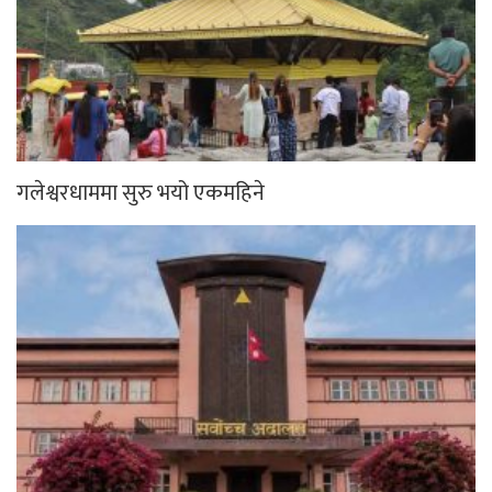
गलेश्वरधाममा सुरु भयो एकमहिने