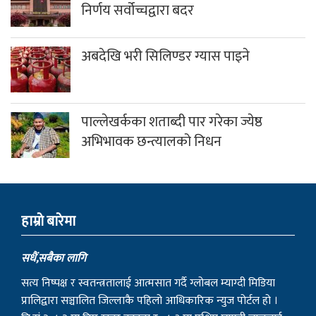
निर्णय सर्वोच्चद्वारा बदर
अबदेखि भरी सिलिण्डर ग्यास पाइने
पाल्लेखर्कका शताब्दी पार गरेका ज्येष्ठ
अभिभावक छन्त्यालको निधन
हाम्राे बारेमा
सधैं,सबैका लागि
सत्य निष्पक्ष र स्वतन्त्रतालाई आत्मसात गर्दै ग्लोबल म्याग्दी मिडिया
प्रालिद्वारा सञ्चालित जिल्लाकै पहिलो आधिकारिक न्युज पोर्टल हो ।