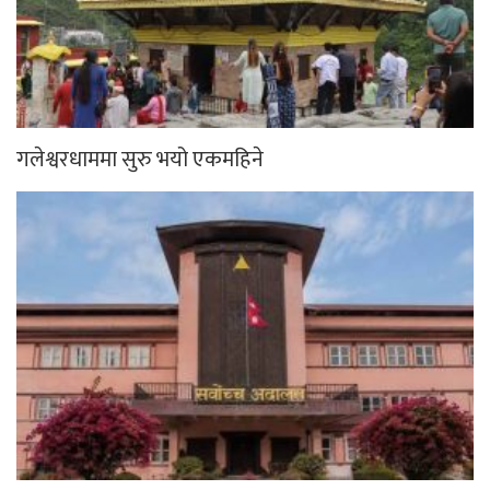
गलेश्वरधाममा सुरु भयो एकमहिने