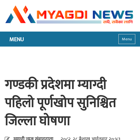
MENU
Menu
गण्डकी प्रदेशमा म्याग्दी
पहिलो पूर्णखोप सुनिश्चित
जिल्ला घोषणा
म्याग्दी न्युज संवाददाता
२०८२, २८ बैशाख आईतवार २०:४३