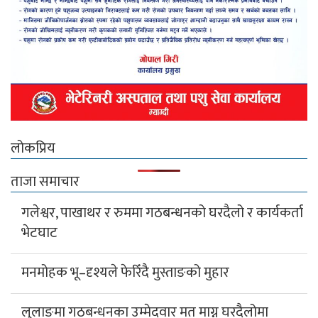
लोकप्रिय
ताजा समाचार
गलेश्वर, पाखाथर र रुममा गठबन्धनको घरदैलो र कार्यकर्ता
भेटघाट
मनमोहक भू–दृश्यले फेरिँदै मुस्ताङको मुहार
लुलाङमा गठबन्धनका उम्मेदवार मत माग्न घरदैलोमा