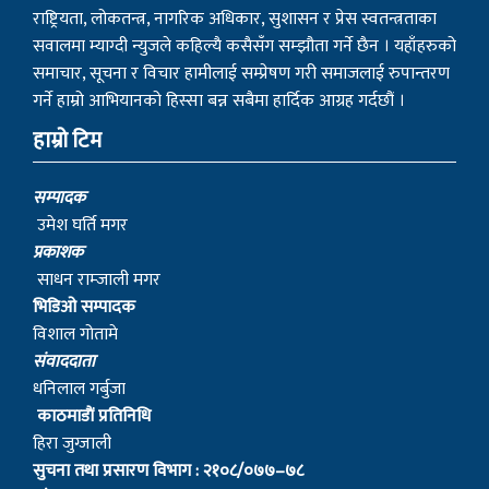
राष्ट्रियता, लोकतन्त्र, नागरिक अधिकार, सुशासन र प्रेस स्वतन्त्रताका
सवालमा म्याग्दी न्युजले कहिल्यै कसैसँग सम्झौता गर्ने छैन । यहाँहरुको
समाचार, सूचना र विचार हामीलाई सम्प्रेषण गरी समाजलाई रुपान्तरण
गर्ने हाम्रो आभियानको हिस्सा बन्न सबैमा हार्दिक आग्रह गर्दछौं ।
हाम्रो टिम
सम्पादक
उमेश घर्ति मगर
प्रकाशक
साधन राम्जाली मगर
भिडिओ सम्पादक
विशाल गोतामे
स‌ंवाददाता
धनिलाल गर्बुजा
काठमाडाैं प्रतिनिधि
हिरा जुग्जाली
सुचना तथा प्रसारण विभाग : २१०८/०७७–७८