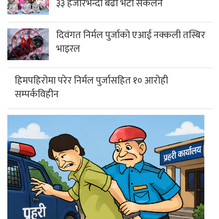
३३ हजारभन्दा बढी भेटी संकलन
दिवंगत निर्मल पुर्जाको एआई नक्कली तस्बिर
भाइरल
हिमपहिरोमा परेर निर्मल पुर्जासहित १० आरोही
सम्पर्कविहीन