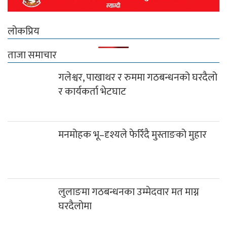
लोकप्रिय
ताजा समाचार
गलेश्वर, पाखाथर र रुममा गठबन्धनको घरदैलो
र कार्यकर्ता भेटघाट
मनमोहक भू–दृश्यले फेरिँदै मुस्ताङको मुहार
लुलाङमा गठबन्धनका उम्मेदवार मत माग्न
घरदैलोमा