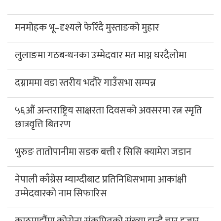
मनमोहक भू–दृश्यले फेरिँदै मुस्ताङको मुहार
लुलाङमा गठबन्धनका उम्मेदवार मत माग्न घरदैलोमा
दग्नाममा वडा स्तरीय भदौरे गाउँसभा सम्पन्न
५६औं अन्तराष्ट्रिय साक्षरता दिवसको अवसरमा रत्न स्मृति
छात्रवृत्ति बितरण
भुरुङ तातोपानीमा सडक बत्ती र सिसि क्यामेरा जडान
नेपाली काँग्रेस म्याग्दीबाट प्रतिनिधिसभामा आकांक्षी
उम्मेदवारको नाम सिफारिस
काठमाडौंमा कोरोना संक्रमितको संख्या झन्डै चार हजार