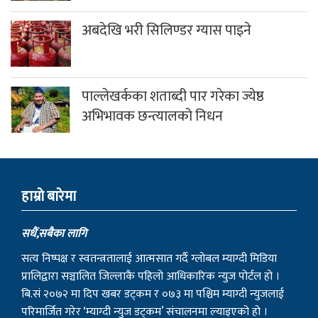
अबदेखि भरी सिलिण्डर ग्यास पाइने
पाल्लेखर्कका शताब्दी पार गरेका ज्येष्ठ
अभिभावक छन्त्यालको निधन
हाम्राे बारेमा
सधैं,सबैका लागि
सत्य निष्पक्ष र स्वतन्त्रतालाई आत्मसात गर्दै ग्लोबल म्याग्दी मिडिया
प्रालिद्वारा सञ्चालित जिल्लाकै पहिलो आधिकारिक न्युज पोर्टल हो ।
बि.सं २०७२ मा दिप खबर डट्कम र ०७३ मा पश्चिम म्याग्दी न्युजलाई
परिमार्जित गरेर ‘म्याग्दी न्युज डट्कम’ संचालनमा ल्याइएको हो ।