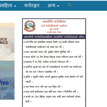
साहित्य
मनोरञ्जन
अन्य