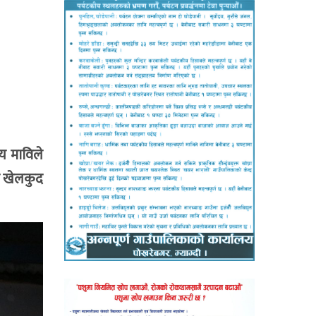
ीय माविले
ीय खेलकुद