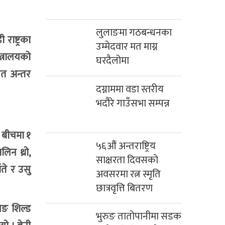
लुलाङमा गठबन्धनका
राष्ट्रका
उम्मेदवार मत माग्न
्त्रालयको
घरदैलोमा
ित अन्तर
दग्नाममा वडा स्तरीय
।
भदौरे गाउँसभा सम्पन्न
 बीचमा १
५६औं अन्तराष्ट्रिय
िन थ्रो,
साक्षरता दिवसको
ँते र उसु
अवसरमा रत्न स्मृति
छात्रवृत्ति बितरण
िङ शिल्ड
भुरुङ तातोपानीमा सडक