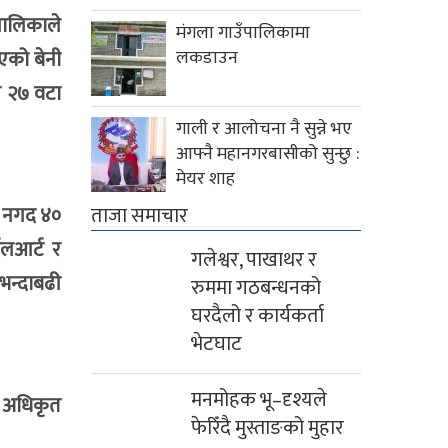
पालिकाले
मंगला गाउँपालिकामा
एको बेनी
लकडाउन
ल २७ वटा
गाली र आलोचना नै सुन्ने भए
आफ्नै महानगरबासीको सुन्छु :
मेयर शाह
शः नगद ४०
ताजा समाचार
सलआर्ट र
गलेश्वर, पाखाथर र
भन्दाबढी
रुममा गठबन्धनको
घरदैलो र कार्यकर्ता
भेटघाट
मनमोहक भू–दृश्यले
य अधिकृत
फेरिँदै मुस्ताङको मुहार