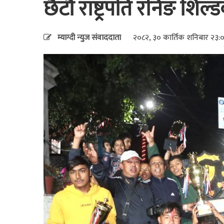
छैटौँ राष्ट्रपति रनिङ शिल्
म्याग्दी न्युज संवाददाता
२०८२, ३० कार्तिक शनिबार २३: