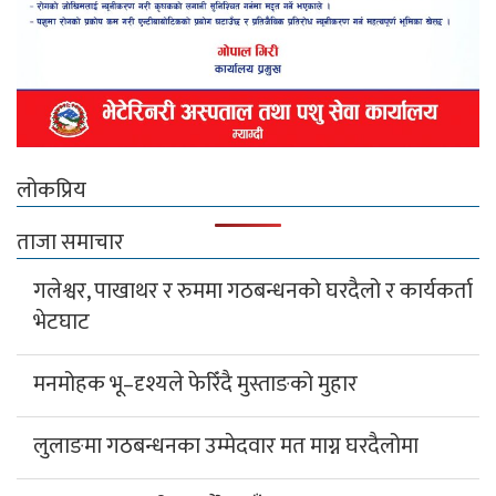
लोकप्रिय
ताजा समाचार
गलेश्वर, पाखाथर र रुममा गठबन्धनको घरदैलो र कार्यकर्ता
भेटघाट
मनमोहक भू–दृश्यले फेरिँदै मुस्ताङको मुहार
लुलाङमा गठबन्धनका उम्मेदवार मत माग्न घरदैलोमा