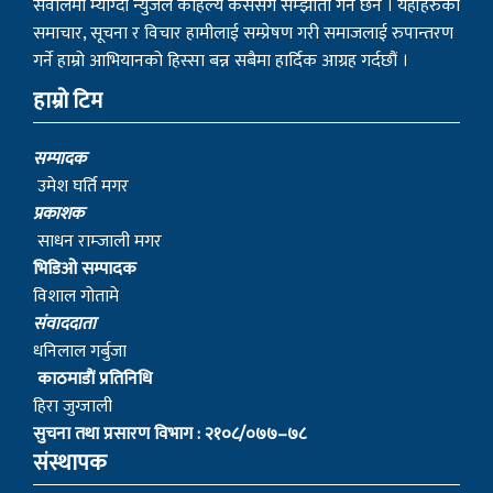
सवालमा म्याग्दी न्युजले कहिल्यै कसैसँग सम्झौता गर्ने छैन । यहाँहरुको
समाचार, सूचना र विचार हामीलाई सम्प्रेषण गरी समाजलाई रुपान्तरण
गर्ने हाम्रो आभियानको हिस्सा बन्न सबैमा हार्दिक आग्रह गर्दछौं ।
हाम्रो टिम
सम्पादक
उमेश घर्ति मगर
प्रकाशक
साधन राम्जाली मगर
भिडिओ सम्पादक
विशाल गोतामे
स‌ंवाददाता
धनिलाल गर्बुजा
काठमाडाैं प्रतिनिधि
हिरा जुग्जाली
सुचना तथा प्रसारण विभाग : २१०८/०७७–७८
संस्थापक