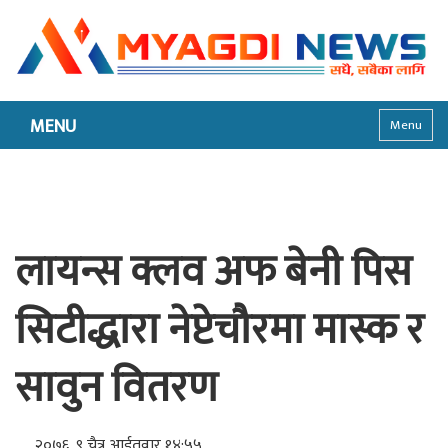
MENU
Menu
लायन्स क्लव अफ बेनी पिस
सिटीद्धारा नेप्टेचौरमा मास्क र
सावुन वितरण
२०७६, ९ चैत्र आईतवार १४:५५