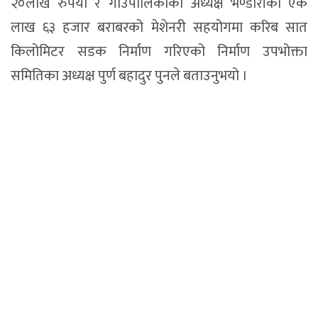
२०लाख रुपैयाँ र गाउँपालिकाका अध्यक्ष भण्डारीको एक
लाख ६३ हजार बराबरको मेशेनरी सहयोगमा करिब सात
किलोमिटर सडक निर्माण गरिएको निर्माण उपभोक्ता
समितिका अध्यक्ष पुर्ण बहादुर पुनले बताउनुभयो ।