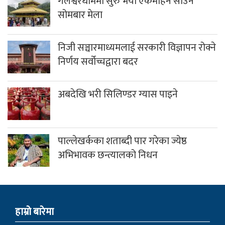
गलेश्वरधाममा सुरु भयो एकमहिने साउने
सोमबार मेला
निजी सञ्चारमाध्यमलाई सरकारी विज्ञापन रोक्ने
निर्णय सर्वोच्चद्वारा बदर
अबदेखि भरी सिलिण्डर ग्यास पाइने
पाल्लेखर्कका शताब्दी पार गरेका ज्येष्ठ
अभिभावक छन्त्यालको निधन
हाम्राे बारेमा