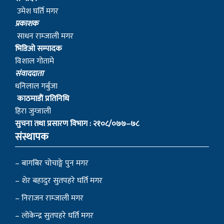
उमेश घर्ति मगर
प्रकाशक
साधन राम्जाली मगर
भिडिओ सम्पादक
विशाल गोतामे
स‌ंवाददाता
धनिलाल गर्बुजा
काठमाडाैं प्रतिनिधि
हिरा जुग्जाली
सुचना तथा प्रसारण विभाग : २१०८/०७७–७८
संस्थापक
– बागबिर चोचाङ्गे पुन मगर
– शेर बहादुर सुतपहरे घर्ति मगर
– निराजन राम्जाली मगर
– लोकेन्द्र सुतपहरे घर्ति मगर