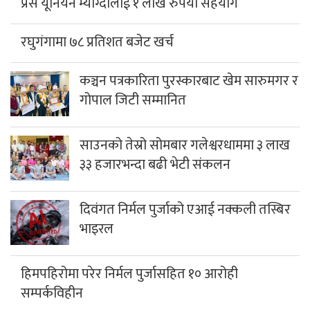
प्रेस यूनियन म्याग्दीलाई १ लाख रुपैया सहयोग
रघुगंगामा ७८ प्रतिशत बजेट खर्च
कञ्चन पत्रकारिता पुरस्कारबाट खेम सारुमगर र
गोपाल जिटी सम्मानित
साउनको तेस्रो सोमबार गलेश्वरधाममा ३ लाख
३३ हजारभन्दा बढी भेटी संकलन
दिवंगत निर्मल पुर्जाको एआई नक्कली तस्बिर
भाइरल
हिमपहिरोमा परेर निर्मल पुर्जासहित १० आरोही
सम्पर्कविहीन