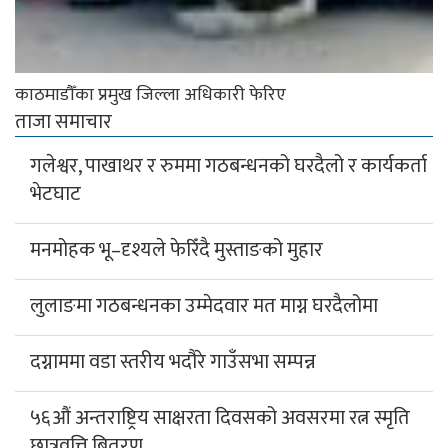
काठमाडौँका प्रमुख जिल्ला अधिकारी फेरिए
ताजा समाचार
गलेश्वर, पाखाथर र रुममा गठबन्धनको घरदैलो र कार्यकर्ता
भेटघाट
मनमोहक भू–दृश्यले फेरिँदै मुस्ताङको मुहार
लुलाङमा गठबन्धनका उम्मेदवार मत माग्न घरदैलोमा
दग्नाममा वडा स्तरीय भदौरे गाउँसभा सम्पन्न
५६औं अन्तराष्ट्रिय साक्षरता दिवसको अवसरमा रत्न स्मृति
छात्रवृत्ति बितरण