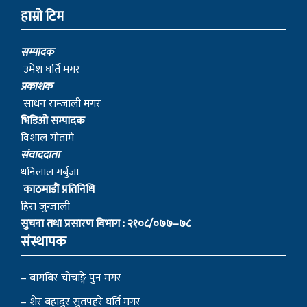
सम्पादक
उमेश घर्ति मगर
प्रकाशक
साधन राम्जाली मगर
भिडिओ सम्पादक
विशाल गोतामे
स‌ंवाददाता
धनिलाल गर्बुजा
काठमाडाैं प्रतिनिधि
हिरा जुग्जाली
सुचना तथा प्रसारण विभाग : २१०८/०७७–७८
संस्थापक
– बागबिर चोचाङ्गे पुन मगर
– शेर बहादुर सुतपहरे घर्ति मगर
– निराजन राम्जाली मगर