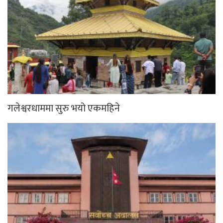
गलेश्वरधाममा सुरु भयो एकमहिने