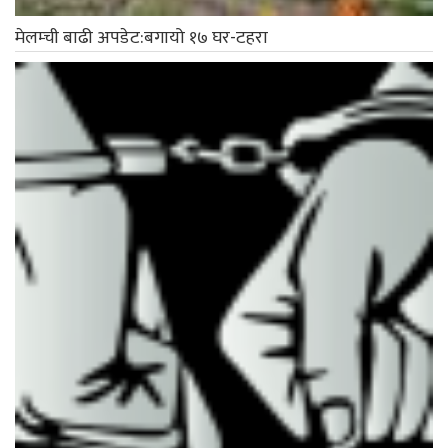
मेलम्ची बाढी अपडेट:बगायो १७ घर-टहरा