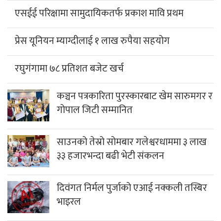
प्रेस यूनियन म्याग्दीलाई १ लाख रुपैया सहयोग
रघुगंगामा ७८ प्रतिशत बजेट खर्च
कञ्चन पत्रकारिता पुरस्कारबाट खेम सारुमगर र
गोपाल जिटी सम्मानित
साउनको तेस्रो सोमबार गलेश्वरधाममा ३ लाख
३३ हजारभन्दा बढी भेटी संकलन
दिवंगत निर्मल पुर्जाको एआई नक्कली तस्बिर
भाइरल
हिमपहिरोमा परेर निर्मल पुर्जासहित १० आरोही