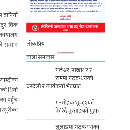
 बानियाँ
हादुर विक
कार्यालय
लोकप्रिय
ले सम्मान
ताजा समाचार
गलेश्वर, पाखाथर र
रुममा गठबन्धनको
्याग्दीका
घरदैलो र कार्यकर्ता भेटघाट
भएको थियो
ीको पहुँच
मनमोहक भू–दृश्यले
घरधुरीका
फेरिँदै मुस्ताङको मुहार
लुलाङमा गठबन्धनका