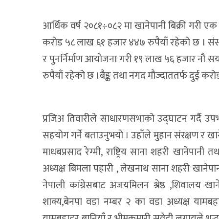
आर्थिक वर्ष २०८१÷०८२ मा खानेपानी बिक्री गरी ए
करोड ५८ लाख ६१ हजार ४४७ रुपैयाँ रहेको छ । संस
र पुनर्निर्माण आयोजना गरी १९ लाख ५६ हजार नौ सय 
रुपैयाँ रहेको छ ।बैङ्क तथा नगद मौज्दाततर्फ दुई क
प्रजिअ तिवारीले साधारणसभाको उद्घाटन गर्दै उपभो
सहयोग गर्ने बताउनुभयो । उहाँले मुहान संरक्षण र खाने
माधबप्रसाद रेग्मी, राष्ट्रिय साना शहरी खानेपानी 
अध्यक्ष बिमला पहारी , लेखनाथ साना शहरी खानेपान
नेपाली कांग्रेसबाट अजयमिलन श्रेष्ठ ,शिवालय खा
शाक्य,बेनपा वडा नम्बर २ का वडा अध्यक्ष यामबहादु
यामबहादुर बानियाँ र भीमकुमारी सुवेदी लगायले शुद्