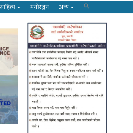
साहित्य
मनोरञ्जन
अन्य