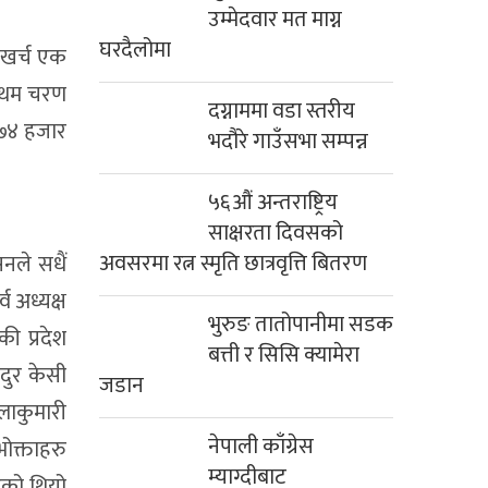
उम्मेदवार मत माग्न
घरदैलोमा
 खर्च एक
्रथम चरण
दग्नाममा वडा स्तरीय
ख ७४ हजार
भदौरे गाउँसभा सम्पन्न
५६औं अन्तराष्ट्रिय
साक्षरता दिवसको
अवसरमा रत्न स्मृति छात्रवृत्ति बितरण
नले सधैं
व अध्यक्ष
भुरुङ तातोपानीमा सडक
की प्रदेश
बत्ती र सिसि क्यामेरा
दुर केसी
जडान
लाकुमारी
नेपाली काँग्रेस
भोक्ताहरु
म्याग्दीबाट
भएको थियो