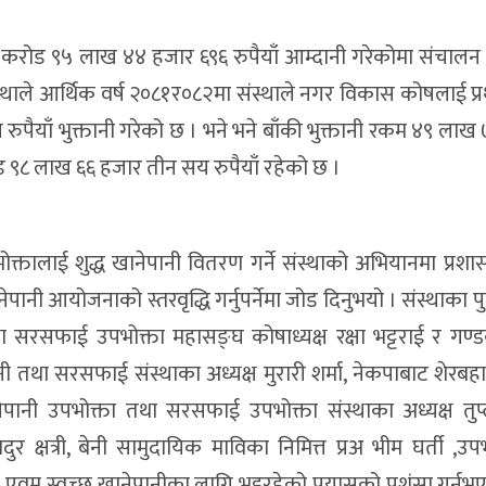
क करोड ९५ लाख ४४ हजार ६९६ रुपैयाँ आम्दानी गरेकोमा संचालन
्थाले आर्थिक वर्ष २०८१र०८२मा संस्थाले नगर विकास कोषलाई प
रुपैयाँ भुक्तानी गरेको छ । भने भने बाँकी भुक्तानी रकम ४९ ला
रोड ९८ लाख ६६ हजार तीन सय रुपैयाँ रहेको छ ।
क्तालाई शुद्ध खानेपानी वितरण गर्ने संस्थाको अभियानमा प्रशास
पानी आयोजनाको स्तरवृद्धि गर्नुपर्नेमा जोड दिनुभयो । संस्थाका पुर्
तथा सरसफाई उपभोक्ता महासङ्घ कोषाध्यक्ष रक्षा भट्टराई र गण्ड
ी तथा सरसफाई संस्थाका अध्यक्ष मुरारी शर्मा, नेकपाबाट शेरबहा
नेपानी उपभोक्ता तथा सरसफाई उपभोक्ता संस्थाका अध्यक्ष तुप्
र क्षत्री, बेनी सामुदायिक माविका निमित्त प्रअ भीम घर्ती ,उप
ध एवम् स्वच्छ खानेपानीका लागि भइरहेको प्रयासको प्रशंसा गर्नु