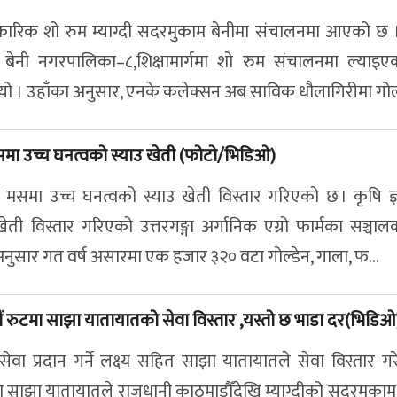
 आधिकारिक शो रुम म्याग्दी सदरमुकाम बेनीमा संचालनमा आएको छ
 बेनी नगरपालिका–८,शिक्षामार्गमा शो रुम संचालनमा ल्याइ
यो । उहाँका अनुसार, एनके कलेक्सन अब साविक धौलागिरीमा गोल्
ा उच्च घनत्वको स्याउ खेती (फोटो/भिडिओ)
मा उच्च घनत्वको स्याउ खेती विस्तार गरिएको छ । कृषि ज्ञान
ी विस्तार गरिएको उत्तरगङ्गा अर्गानिक एग्रो फार्मका सञ्चा
नुसार गत वर्ष असारमा एक हजार ३२० वटा गोल्डेन, गाला, फ...
ं रुटमा साझा यातायातको सेवा विस्तार ,यस्तो छ भाडा दर(भिडिओ
सेवा प्रदान गर्ने लक्ष्य सहित साझा यातायातले सेवा विस्तार ग
था साझा यातायातले राजधानी काठमाडौँदेखि म्याग्दीको सदरमुकाम 