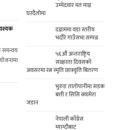
उम्मेदवार मत माग्न
घरदैलोमा
आवश्यक
दग्नाममा वडा स्तरीय
भदौरे गाउँसभा सम्पन्न
ा समन्वय
५६औं अन्तराष्ट्रिय
आयोजनामा
साक्षरता दिवसको
अवसरमा रत्न स्मृति छात्रवृत्ति बितरण
भुरुङ तातोपानीमा सडक
बत्ती र सिसि क्यामेरा
जडान
नेपाली काँग्रेस
म्याग्दीबाट