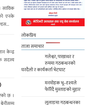
 । साविक
एको एनके
डस...
लोकप्रिय
ताजा समाचार
 केन्द्र
गलेश्वर, पाखाथर र
लक सदस्य
रुममा गठबन्धनको
घरदैलो र कार्यकर्ता भेटघाट
मनमोहक भू–दृश्यले
)
फेरिँदै मुस्ताङको मुहार
रेको छ ।
लुलाङमा गठबन्धनका
बेनीसम्म