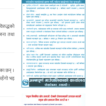
 विरुद्धको
ोजना तथा
ेका छन् ।
 महँगो भइ