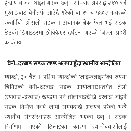
हुँदा पाँच जना घाइते भएका छन् । सोमबार अपराह्न २.४० बजे
मुस्ताङबाट बेनीतर्फ आउँदै गरेको बा १९ च ५६०२ नम्बरको
स्कार्पियो ओरालो सडकमा अचानक ब्रेक फेल भई सडक
छेउको डिभाइडरमा ठोक्किएर दुर्घटना भएको जिल्ला प्रहरी
कार्यलय...
बेनी–दरबाङ सडक खण्ड अलपत्र हुँदा स्थानीय आन्दोलित
म्याग्दी, ३० चैत । पश्चिम म्याग्दीको ‘लाइफलाइन’का रूपमा
चिनिएको बेनी–दरबाङ सडक आयोजनाअन्तर्गत तेस्रो
(रणवाङ–दरबाङ) खण्डमा पर्ने तोलाबाङदेखि दरबाङ जोड्ने
सडक निर्माण कार्य लामो समयदेखि अलपत्र परेको भन्दै
स्थानीय संघसंस्थाहरू आन्दोलित भएका छन् । सडक
निर्माणमा भएको ढिलाइका कारण स्थानीयवासीलाई