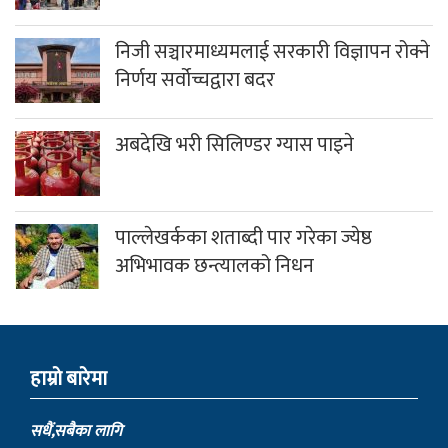
निजी सञ्चारमाध्यमलाई सरकारी विज्ञापन रोक्ने
निर्णय सर्वोच्चद्वारा बदर
अबदेखि भरी सिलिण्डर ग्यास पाइने
पाल्लेखर्कका शताब्दी पार गरेका ज्येष्ठ
अभिभावक छन्त्यालको निधन
हाम्राे बारेमा
सधैं,सबैका लागि