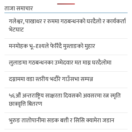
ताजा समाचार
गलेश्वर, पाखाथर र रुममा गठबन्धनको घरदैलो र कार्यकर्ता
भेटघाट
मनमोहक भू–दृश्यले फेरिँदै मुस्ताङको मुहार
लुलाङमा गठबन्धनका उम्मेदवार मत माग्न घरदैलोमा
दग्नाममा वडा स्तरीय भदौरे गाउँसभा सम्पन्न
५६औं अन्तराष्ट्रिय साक्षरता दिवसको अवसरमा रत्न स्मृति
छात्रवृत्ति बितरण
भुरुङ तातोपानीमा सडक बत्ती र सिसि क्यामेरा जडान