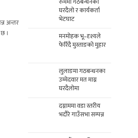
रुममा गठबन्धनको
घरदैलो र कार्यकर्ता
भेटघाट
न्न अन्तर
 छ ।
मनमोहक भू–दृश्यले
फेरिँदै मुस्ताङको मुहार
लुलाङमा गठबन्धनका
उम्मेदवार मत माग्न
घरदैलोमा
दग्नाममा वडा स्तरीय
भदौरे गाउँसभा सम्पन्न