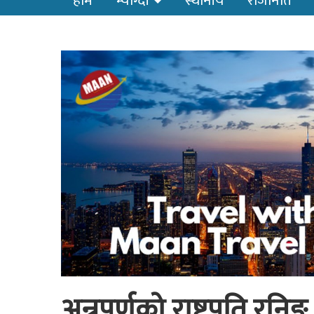
होम
म्याग्दी
स्थानीय
राजनिति
अन्नपूर्णको राष्ट्रपति रन