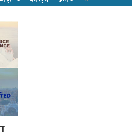
साहित्य
मनोरञ्जन
अन्य
भा