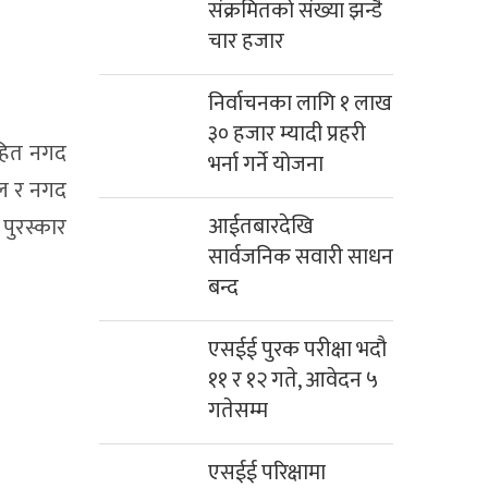
संक्रमितको संख्या झन्डै
चार हजार
निर्वाचनका लागि १ लाख
३० हजार म्यादी प्रहरी
सहित नगद
भर्ना गर्ने योजना
डल र नगद
आईतबारदेखि
पुरस्कार
सार्वजनिक सवारी साधन
बन्द
एसईई पुरक परीक्षा भदौ
११ र १२ गते, आवेदन ५
गतेसम्म
एसईई परिक्षामा