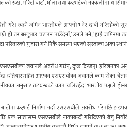
 रूख, गोरेटो बाटो, घोला तथा कल्भर्टको नक्कली साँध सिमा
ेती गरे। त्यही जमिन भारतीयले आफ्नो भनेर दाबी गरिरहेको सुस
हो तर बस्तुभाउ चराउन पाउँदैनौं,’ उनले भने, ‘हाम्रै जमिनमा तट
दा परिवारको गुजारा गर्न निकै समस्या भएको सुस्ताका अर्का स्थ
ेत एसएसबीका जवानले अवरोध गर्छन्, दुःख दिन्छन्। हरिजनका अ
रहँदा हतियारसहित आएका एसएसबीका जवानले काम रोक्न चेता
ीयका अनुसार तटबन्धको काम चलिरहँदा भारतीय पक्षले ड्रोन
बाटोमा कल्भर्ट निर्माण गर्दा एसएसबीले अवरोध गरेपछि झडपक
ाएपछि एक सातासम्म एसएसबीले नाकाबन्दी गरिदिएको बेचु मियाँ
 सुस्तावासीहरू भारतीय बजारमै निर्भर हुनुपर्ने बाध्यता छ। कक्ष