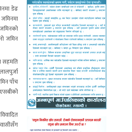
िनमा डेढ
ही जमिनमा
घा जमिनको
्नो जमिन
मा सहमति
ालपुर्जा
जमिन पाँच
एसएसबीको
ा विवादित
ावासीसँग