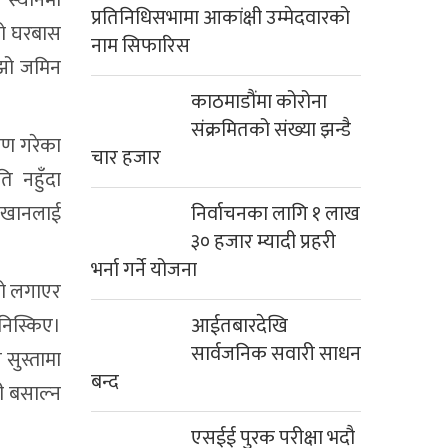
प्रतिनिधिसभामा आकांक्षी उम्मेदवारको
्रो घरबास
नाम सिफारिस
ँझो जमिन
काठमाडौंमा कोरोना
संक्रमितको संख्या झन्डै
मण गरेका
चार हजार
ि नहुँदा
क खानलाई
निर्वाचनका लागि १ लाख
३० हजार म्यादी प्रहरी
भर्ना गर्ने योजना
गो लगाएर
निस्किए।
आईतबारदेखि
सार्वजनिक सवारी साधन
 सुस्तामा
बन्द
ी बसाल्न
एसईई पुरक परीक्षा भदौ