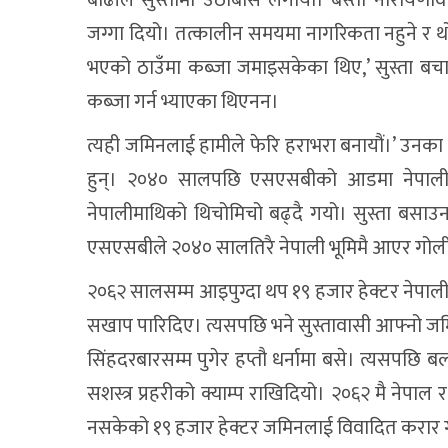
जग्गा दियो। तत्कालीन समयमा नागरिकता नहुने र थोरै
भएको ठाउँमा कब्जा जमाइसकेका थिए,’ सुस्ता बचाउ
कब्जा गर्न भ्याएका थिएनन।
त्यही जमिनलाई हामीले फेरि हराभरा बनायौं।’ उनका 
हुन्। २०४० सालपछि एसएसबीको आडमा नेपाली भू
नेपालीमाथिको थिचोमिचो बढ्दै गयो। सुस्ता बस
एसएसबीले २०४० सालतिरै नेपाली भूमिमै आएर गोली 
२०६२ सालसम्म आइपुग्दा थप १९ हजार हेक्टर नेपाली
सखाप पारिदिए। त्यसपछि भने सुस्तावासी आफ्नो जमि
सिंहदरबारसम्म पुगेर हप्तौ धर्नामा बसे। त्यसपछि ब
सशस्त्र प्रहरीको क्याम्प राखिदियो। २०६२ मै नेप
नसकेको १९ हजार हेक्टर जमिनलाई विवादित करार गरार 