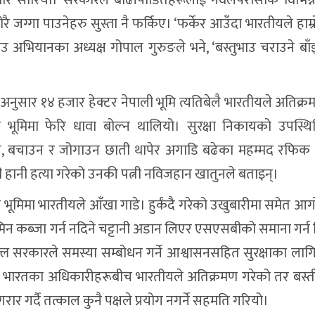
 जग्गा पाउनेहरु सुस्ता नै फर्किए। ‘फर्केर आउँदा भारतीयले हाम
 अभियानका अध्यक्ष गोपाल गुरुङले भने, ‘बस्तुभाउ चराउने बा
अनुसार १४ हजार हेक्टर नेपाली भूमि त्यतिबेलै भारतीयले अतिक्र
मिमा फेरि धावा बोल्न थालियो। सुरक्षा निकायको उपस्थित
ाउन, बचाउन र जोगाउन छाती थापेर अगाडि बढेका महम्मद रफि
हानी हत्या गरेको उनकी पत्नी नविजहान खातुनले बताइन्।
 भूमिमा भारतीयले आँखा गाडे। हुर्कंदै गरेको उखुबारीमा समेत आ
न कब्जा गर्न नदिने चट्टानी अडान लिएर एसएसबीको समाना गर्न 
ल्ल सरकारले समस्या सम्बोधन गर्ने आश्वासनसहित सुरक्षाका लागि
ाल र भारतका अधिकारीहरूबीच भारतीयले अतिक्रमण गरेको तर बस्त
गर्दै तत्काल कुनै पक्षले प्रयोग नगर्ने सहमति गरियो।