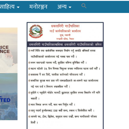
साहित्य
मनोरञ्जन
अन्य