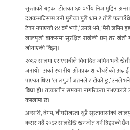
सुस्ताको बड्का टोलका ६० वर्षीय निजामुद्दिन 
दशकअघिसम्म उनी मुरीका मुरी धान र तोरी फलाउँथे। 
टेक्न नपाएको १४ वर्ष भयो,’ उनले भने, ‘मेरो जमिन ह
लालपुर्जा बाकसमा सुरक्षित राखेकी छन् तर खेती
जोगाएकी थिइन्।
२०६२ सालमा एसएसबीले विवादित जमिन भन्दै खेती ग
जनायो। अर्का स्थानीय ओमप्रकाश चौधरीको अढाई
पाएका थिए। ‘लालपुर्जा जतनले राखेको छु,’ उनले भने, 
बिघा हो। तत्कालीन समयमा नागरिकता नभएकाले उन
कब्जामा छ।
अन्सारी, बेगम, चौधरीजस्ता थुप्रै सुस्तावासीको ल
करार गर्दै २०६२ सालदेखि खनजोत गर्न दिइएको छैन।