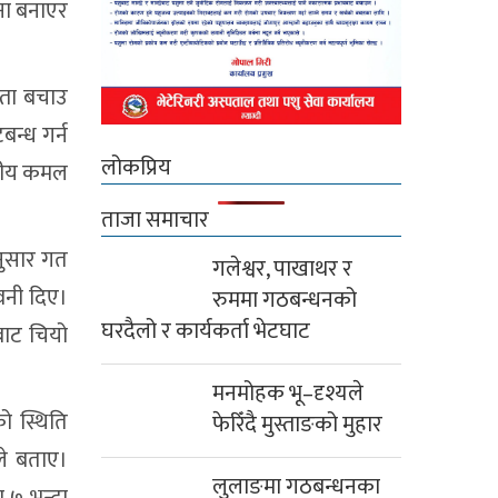
ना बनाएर
्ता बचाउ
बन्ध गर्न
लोकप्रिय
ानीय कमल
ताजा समाचार
नुसार गत
गलेश्वर, पाखाथर र
वनी दिए।
रुममा गठबन्धनको
घरदैलो र कार्यकर्ता भेटघाट
बाट चियो
मनमोहक भू–दृश्यले
ो स्थिति
फेरिँदै मुस्ताङको मुहार
ले बताए।
लुलाङमा गठबन्धनका
ा ७ भन्दा