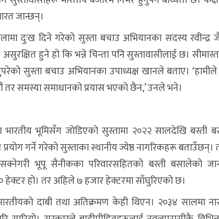
ारत जान्छन्।
ेलामा दुःख दिने गरेको सुस्ता बचाउ अभियानका सदस्य रवीन्द्र 
सुरक्षित हुने हो कि भन्ने चिन्ता पनि सुस्तावासीलाई छ। सीमास्तम
ेको सुस्ता बचाउ अभियानका उपाध्यक्ष खानले बताए। ‘हामीले वर
 तर समस्या समाधानको प्रयास भएको छैन,’ उनले भने।
 पूर्वमा भारतीय भूमिसँग जोडिएको सुस्तामा २०२२ सालदेखि बस्ती 
प्रयोग गर्ने गरेको सुस्ताका स्थानीय ज्येष्ठ नागरिकहरू बताउँछन्।
र्न सक्नेगरी भूपू सैनीकका परिवारसहितको बस्ती बसालेको ज
० हेक्टर हो। तर अहिले ७ हजार हेक्टरमा साँघुरिएको छ।
भारतीयको दाबी तथा अतिक्रमण केही थिएन। २०३४ सालमा ना
वारि सारियो। सरकारले बाढीपीडितहरूलाई नवलपरासीकै विभिन्न