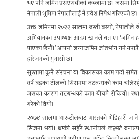
भए पनि जमिन एसएसबीको कब्जामा छ। जसमा सिमलको
नेपाली भूमिमा नेपालीलाई नै प्रवेश निषेध गरिएको छ।
उक्त जमिनमा २०२२ सालमा बस्ती बस्यो, नेपालीले ख
अभियानका उपाध्यक्ष आदम खानले बताए। ‘जमिन हाम्रो 
पाएका छैनौं।’ आफ्नो जग्गाजमिन जोतभोग गर्न नपाउँ
हरिजनको गुनासो छ।
सुस्तामा कुनै संरचना वा विकासका काम गर्दा सम
वर्ष बड्का टोलको सिरानमा तटबन्धको काम चलि
जसका कारण तटबन्धको काम बीचमै रोकियो। स्थान
गरेको थियो।
२०७४ सालमा थारूटोलबाट भारतको भेडिहारी जाने 
सिर्जना भयो। धम्की सहेरै स्थानीयले कल्भर्ट बन
उत्तरतर्फ नारायणी नदीमा पुल नहुँदा किनमेलका लागि