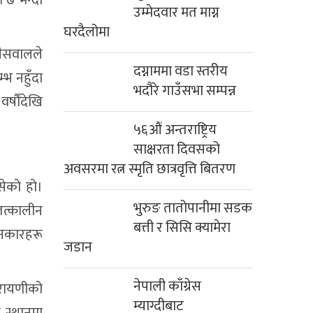
उम्मेदवार मत माग्न
घरदैलोमा
जैसवालले
दग्नाममा वडा स्तरीय
्भ नहुँदा
भदौरे गाउँसभा सम्पन्न
्षौंदेखि
५६औं अन्तराष्ट्रिय
साक्षरता दिवसको
अवसरमा रत्न स्मृति छात्रवृत्ति बितरण
बसेको हो।
भुरुङ तातोपानीमा सडक
 तत्कालीन
बत्ती र सिसि क्यामेरा
ानकारहरू
जडान
नेपाली काँग्रेस
रायणीको
म्याग्दीबाट
 स्थानमा