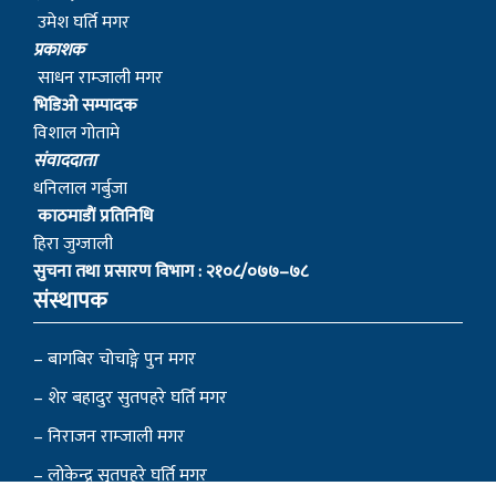
उमेश घर्ति मगर
प्रकाशक
साधन राम्जाली मगर
भिडिओ सम्पादक
विशाल गोतामे
स‌ंवाददाता
धनिलाल गर्बुजा
काठमाडाैं प्रतिनिधि
हिरा जुग्जाली
सुचना तथा प्रसारण विभाग : २१०८/०७७–७८
संस्थापक
– बागबिर चोचाङ्गे पुन मगर
– शेर बहादुर सुतपहरे घर्ति मगर
– निराजन राम्जाली मगर
– लोकेन्द्र सुतपहरे घर्ति मगर