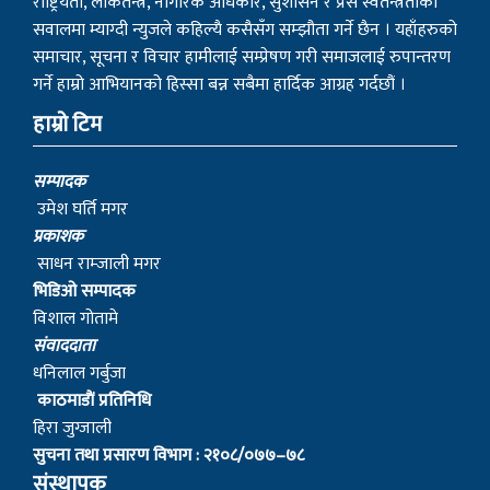
राष्ट्रियता, लोकतन्त्र, नागरिक अधिकार, सुशासन र प्रेस स्वतन्त्रताका
सवालमा म्याग्दी न्युजले कहिल्यै कसैसँग सम्झौता गर्ने छैन । यहाँहरुको
समाचार, सूचना र विचार हामीलाई सम्प्रेषण गरी समाजलाई रुपान्तरण
गर्ने हाम्रो आभियानको हिस्सा बन्न सबैमा हार्दिक आग्रह गर्दछौं ।
हाम्रो टिम
सम्पादक
उमेश घर्ति मगर
प्रकाशक
साधन राम्जाली मगर
भिडिओ सम्पादक
विशाल गोतामे
स‌ंवाददाता
धनिलाल गर्बुजा
काठमाडाैं प्रतिनिधि
हिरा जुग्जाली
सुचना तथा प्रसारण विभाग : २१०८/०७७–७८
संस्थापक