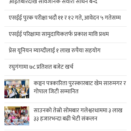
आईतबारदेखि सार्वजनिक सवारी साधन बन्द
एसईई पुरक परीक्षा भदौ ११ र १२ गते, आवेदन ५ गतेसम्म
एसईई परिक्षामा सामुदायिकतर्फ प्रकाश मावि प्रथम
प्रेस यूनियन म्याग्दीलाई १ लाख रुपैया सहयोग
रघुगंगामा ७८ प्रतिशत बजेट खर्च
कञ्चन पत्रकारिता पुरस्कारबाट खेम सारुमगर र
गोपाल जिटी सम्मानित
साउनको तेस्रो सोमबार गलेश्वरधाममा ३ लाख
३३ हजारभन्दा बढी भेटी संकलन