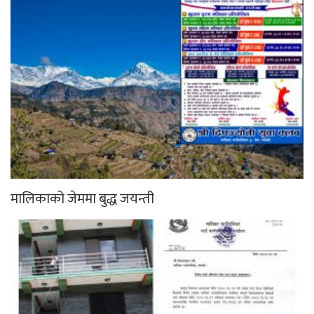
मालिकाको जेममा बुद्ध जयन्ती