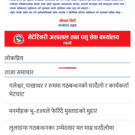
लोकप्रिय
ताजा समाचार
गलेश्वर, पाखाथर र रुममा गठबन्धनको घरदैलो र कार्यकर्ता
भेटघाट
मनमोहक भू–दृश्यले फेरिँदै मुस्ताङको मुहार
लुलाङमा गठबन्धनका उम्मेदवार मत माग्न घरदैलोमा