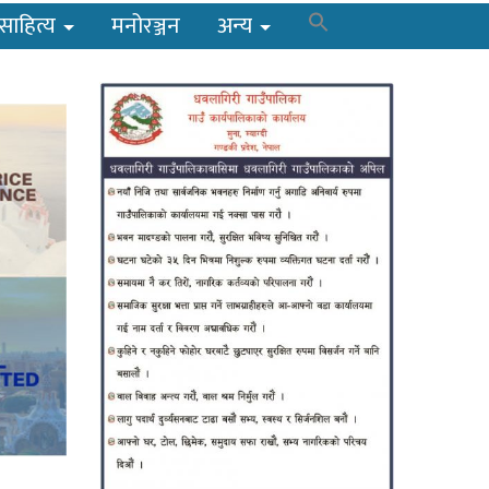
साहित्य
मनोरञ्जन
अन्य