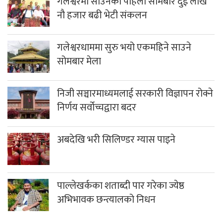
गलेश्वरमा साउनको पहिलो सोमबार दुई लाख
नौ हजार बढी भेटी संकलन
गलेश्वरधाममा सुरु भयो एकमहिने साउने
सोमबार मेला
निजी सञ्चारमाध्यमलाई सरकारी विज्ञापन रोक्ने
निर्णय सर्वोच्चद्वारा बदर
अबदेखि भरी सिलिण्डर ग्यास पाइने
पाल्लेखर्कका शताब्दी पार गरेका ज्येष्ठ
अभिभावक छन्त्यालको निधन