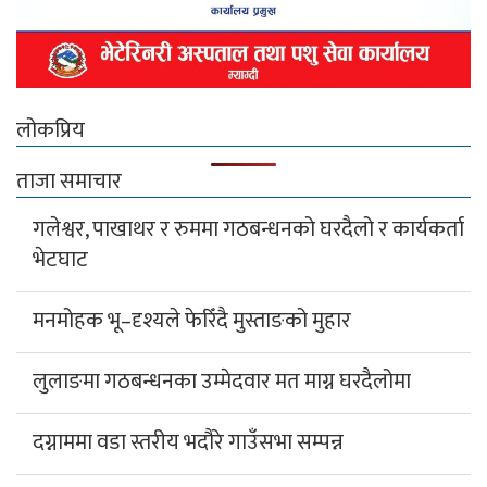
लोकप्रिय
ताजा समाचार
गलेश्वर, पाखाथर र रुममा गठबन्धनको घरदैलो र कार्यकर्ता
भेटघाट
मनमोहक भू–दृश्यले फेरिँदै मुस्ताङको मुहार
लुलाङमा गठबन्धनका उम्मेदवार मत माग्न घरदैलोमा
दग्नाममा वडा स्तरीय भदौरे गाउँसभा सम्पन्न