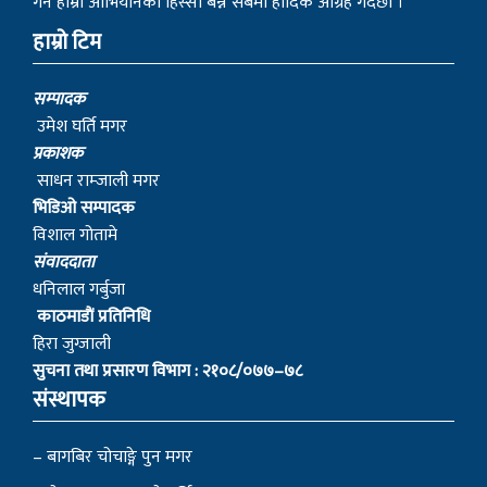
गर्ने हाम्रो आभियानको हिस्सा बन्न सबैमा हार्दिक आग्रह गर्दछौं ।
हाम्रो टिम
सम्पादक
उमेश घर्ति मगर
प्रकाशक
साधन राम्जाली मगर
भिडिओ सम्पादक
विशाल गोतामे
स‌ंवाददाता
धनिलाल गर्बुजा
काठमाडाैं प्रतिनिधि
हिरा जुग्जाली
सुचना तथा प्रसारण विभाग : २१०८/०७७–७८
संस्थापक
– बागबिर चोचाङ्गे पुन मगर