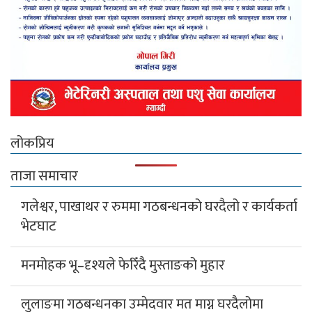
लोकप्रिय
ताजा समाचार
गलेश्वर, पाखाथर र रुममा गठबन्धनको घरदैलो र कार्यकर्ता
भेटघाट
मनमोहक भू–दृश्यले फेरिँदै मुस्ताङको मुहार
लुलाङमा गठबन्धनका उम्मेदवार मत माग्न घरदैलोमा