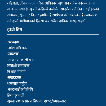
राष्ट्रियता, लोकतन्त्र, नागरिक अधिकार, सुशासन र प्रेस स्वतन्त्रताका
सवालमा म्याग्दी न्युजले कहिल्यै कसैसँग सम्झौता गर्ने छैन । यहाँहरुको
समाचार, सूचना र विचार हामीलाई सम्प्रेषण गरी समाजलाई रुपान्तरण
गर्ने हाम्रो आभियानको हिस्सा बन्न सबैमा हार्दिक आग्रह गर्दछौं ।
हाम्रो टिम
सम्पादक
उमेश घर्ति मगर
प्रकाशक
साधन राम्जाली मगर
भिडिओ सम्पादक
विशाल गोतामे
स‌ंवाददाता
धनिलाल गर्बुजा
काठमाडाैं प्रतिनिधि
हिरा जुग्जाली
सुचना तथा प्रसारण विभाग : २१०८/०७७–७८